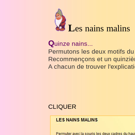
L
es nains malins
Q
uinze nains...
Permutons les deux motifs du h
Recommençons et un quinzièm
A chacun de trouver l'explicati
CLIQUER