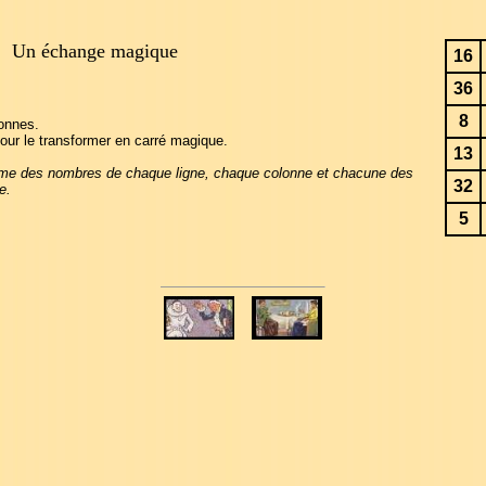
Un échange magique
16
36
8
lonnes.
ur le transformer en carré magique.
13
mme des nombres de chaque ligne, chaque colonne et chacune des
32
e.
5