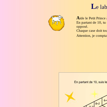
L
e la
A
ide le Petit Princ
En partant de 10, tu
opposé.
Chaque case doit tou
Attention, je comptab