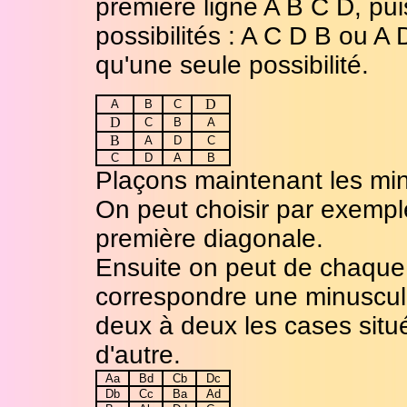
première ligne A B C D, pu
possibilités : A C D B ou A
qu'une seule possibilité.
D
A
B
C
D
C
B
A
B
A
D
C
C
D
A
B
Plaçons maintenant les mi
On peut choisir par exempl
première diagonale.
Ensuite on peut de chaque 
correspondre une minuscul
deux à deux les cases situ
d'autre.
Aa
Bd
Cb
Dc
Db
Cc
Ba
Ad