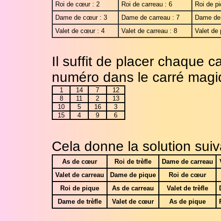
Roi de cœur : 2
Roi de carreau : 6
Roi de pi
Dame de cœur : 3
Dame de carreau : 7
Dame de 
Valet de cœur : 4
Valet de carreau : 8
Valet de 
Il suffit de placer chaque 
numéro dans le carré magiq
1
14
7
12
8
11
2
13
10
5
16
3
15
4
9
6
Cela donne la solution suiv
As de
cœur
Roi de trèfle
Dame de carreau
Valet de carreau
Dame de pique
Roi de cœur
Roi de pique
As de carreau
Valet de trèfle
Dame de trèfle
Valet de cœur
As de pique