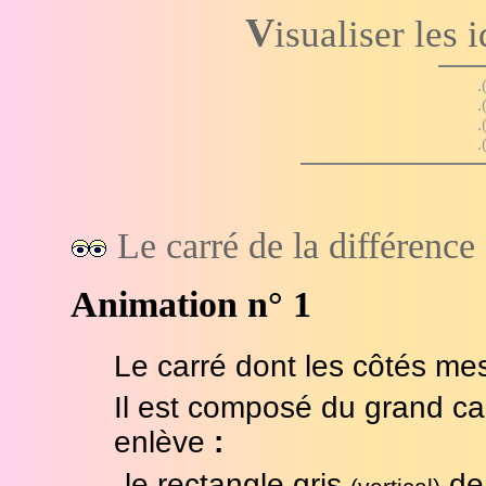
V
isualiser les 
.
.
.
.
Le carré de la différence
Animation n° 1
Le carré dont les côtés me
Il est composé du grand car
enlève
:
.
le rectangle gris
de 