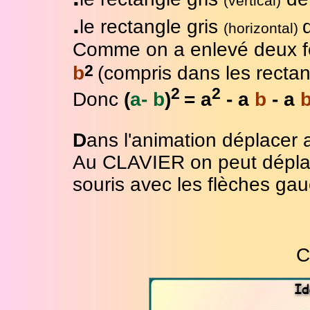
(vertical)
.
le rectangle gris
(horizontal)
Comme on a enlevé deux fois
2
b
(compris dans les rectan
2
2
Donc
(
a- b
)
= a
- a
b
- a
D
ans l'animation déplacer
Au CLAVIER on peut déplace
souris avec les flèches gau
C