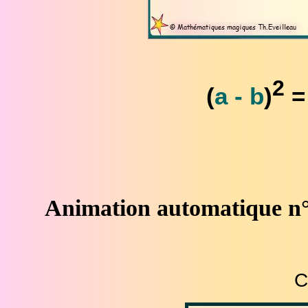
2
(
a
- b
)
=
Animation automatique n°
C